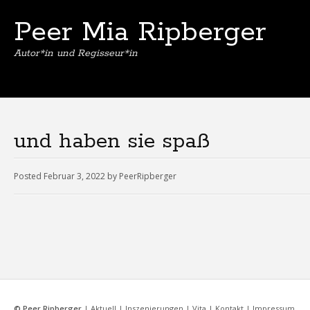
Peer Mia Ripberger
Autor*in und Regisseur*in
und haben sie spaß
Posted
Februar 3, 2022
by
PeerRipberger
©
Peer Ripberger
|
Aktuell
|
Inszenierungen
|
Vita
|
Kontakt
|
Impressum